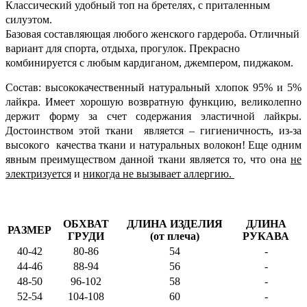
Классический удобный топ на бретелях, с приталенным
силуэтом.
Базовая составляющая любого женского гардероба. Отличный
вариант для спорта, отдыха, прогулок
. Прекрасно
комбинируется с любым кардиганом, джемпером, пиджаком.
Состав
:
высококачественный натуральный хлопок 95% и 5%
лайкра. Имеет хорошую возвратную функцию, великолепно
держит форму за счет содержания эластичной лайкры.
Достоинством этой ткани является – гигиеничность, из-за
высокого качества ткани и натуральных волокон!
Еще одним
явным преимуществом данной ткани является то, что она
не
электризуется
и
никогда не вызывает аллергию.
ОБХВАТ
ДЛИНА ИЗДЕЛИЯ
ДЛИНА
РАЗМЕР
ГРУДИ
(от плеча)
РУКАВА
40-42
80-86
54
-
44-46
88-94
56
-
48-50
96-102
58
-
52-54
104-108
60
-