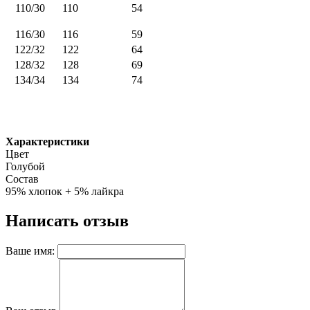
110/30
110
54
116/30
116
59
122/32
122
64
128/32
128
69
134/34
134
74
Характеристики
Цвет
Голубой
Состав
95% хлопок + 5% лайкра
Написать отзыв
Ваше имя: